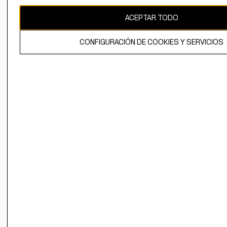
CAMBIAR REGIÓN
ACEPTAR TODO
CONFIGURACIÓN DE COOKIES Y SERVICIOS
El contenido de esta página web está protegido por copyright y es
propiedad de H&M Hennes & Mauritz AB.