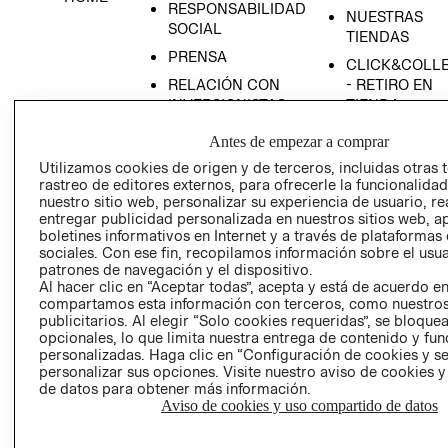
RESPONSABILIDAD
NUESTRAS
SOCIAL
TIENDAS
PRENSA
CLICK&COLL
RELACIÓN CON
- RETIRO EN
INVERSIONISTAS
TIENDA
POLÍTICA
TÉRMINOS Y
Antes de empezar a comprar
EMPRESARIAL
CONDICIONE
Utilizamos cookies de origen y de terceros, incluidas otras 
AVISO DE
rastreo de editores externos, para ofrecerle la funcionalid
PRIVACIDAD
nuestro sitio web, personalizar su experiencia de usuario, rea
entregar publicidad personalizada en nuestros sitios web, a
GIFT CARD
boletines informativos en Internet y a través de plataformas
sociales. Con ese fin, recopilamos información sobre el usua
AVISO DE
patrones de navegación y el dispositivo.
COOKIES
Al hacer clic en “Aceptar todas”, acepta y está de acuerdo e
compartamos esta información con terceros, como nuestros
publicitarios. Al elegir “Solo cookies requeridas”, se bloque
opcionales, lo que limita nuestra entrega de contenido y fu
personalizadas. Haga clic en “Configuración de cookies y se
personalizar sus opciones. Visite nuestro aviso de cookies 
de datos para obtener más información.
Aviso de cookies y uso compartido de datos
Uruguay ($U)