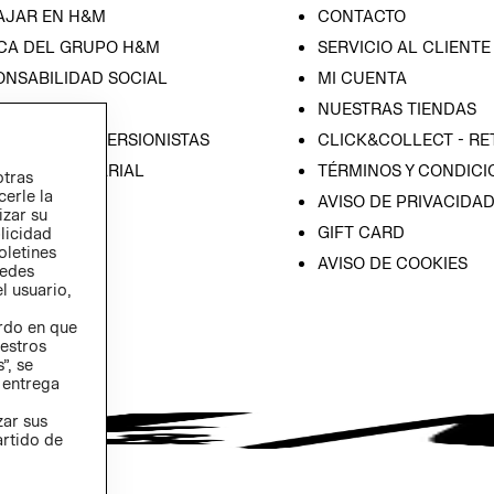
AJAR EN H&M
CONTACTO
CA DEL GRUPO H&M
SERVICIO AL CLIENTE
ONSABILIDAD SOCIAL
MI CUENTA
SA
NUESTRAS TIENDAS
IÓN CON INVERSIONISTAS
CLICK&COLLECT - RE
ICA EMPRESARIAL
TÉRMINOS Y CONDICI
otras
cerle la
AVISO DE PRIVACIDA
izar su
GIFT CARD
blicidad
oletines
AVISO DE COOKIES
redes
l usuario,
erdo en que
estros
”, se
 entrega
zar sus
artido de