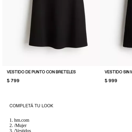
VESTIDO DE PUNTO CON BRETELES
PRICE:
$ 799
PRICE:
$ 999
COMPLETÁ TU LOOK
hm.com
/
Mujer
/
Vestidos