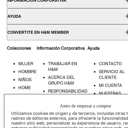
INFORMACIÓN CORPORATIVA
AYUDA
CONVERTITE EN H&M MEMBER
Colecciones
Información Corporativa
Ayuda
MUJER
TRABAJAR EN
CONTACTO
H&M
HOMBRE
SERVICIO AL
ACERCA DEL
CLIENTE
NIÑOS
GRUPO H&M
MI CUENTA
HOME
RESPONSABILIDAD
NUESTRAS
SOCIAL
TIENDAS
PRENSA
Antes de empezar a comprar
CLICK&COLL
RELACIÓN CON
- RETIRO EN
Utilizamos cookies de origen y de terceros, incluidas otras 
rastreo de editores externos, para ofrecerle la funcionalid
INVERSIONISTAS
TIENDA
nuestro sitio web, personalizar su experiencia de usuario, rea
POLÍTICA
TÉRMINOS Y
entregar publicidad personalizada en nuestros sitios web, a