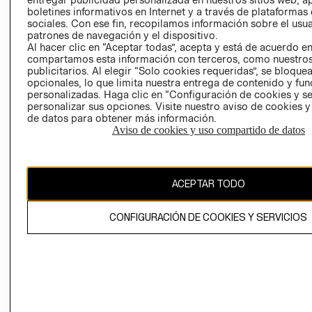
EMPRESARIAL
CONDICIONE
boletines informativos en Internet y a través de plataformas
sociales. Con ese fin, recopilamos información sobre el usua
AVISO DE
patrones de navegación y el dispositivo.
PRIVACIDAD
Al hacer clic en “Aceptar todas”, acepta y está de acuerdo e
compartamos esta información con terceros, como nuestros
GIFT CARD
publicitarios. Al elegir “Solo cookies requeridas”, se bloque
opcionales, lo que limita nuestra entrega de contenido y fu
AVISO DE
personalizadas. Haga clic en “Configuración de cookies y se
COOKIES
personalizar sus opciones. Visite nuestro aviso de cookies 
de datos para obtener más información.
Aviso de cookies y uso compartido de datos
ACEPTAR TODO
Uruguay ($U)
CONFIGURACIÓN DE COOKIES Y SERVICIOS
CAMBIAR REGIÓN
El contenido de esta página web está protegido por copyright y es
propiedad de H&M Hennes & Mauritz AB.