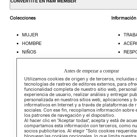
CONVERTITE EN H&M MEMBER
Colecciones
Información
MUJER
TRAB
HOMBRE
ACER
NIÑOS
RESP
HOME
PREN
RELAC
Antes de empezar a comprar
POLÍT
Utilizamos cookies de origen y de terceros, incluidas 
tecnologías de rastreo de editores externos, para ofre
funcionalidad completa de nuestro sitio web, personal
experiencia de usuario, realizar análisis y entregar pu
personalizada en nuestros sitios web, aplicaciones y b
informativos en Internet y a través de plataformas de 
sociales. Con ese fin, recopilamos información sobre e
los patrones de navegación y el dispositivo.
Al hacer clic en “Aceptar todas”, acepta y está de acu
compartamos esta información con terceros, como nu
socios publicitarios. Al elegir “Solo cookies requeridas
bloquean las cookies opcionales, lo que limita nuestra