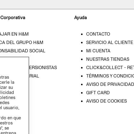
 Corporativa
Ayuda
AJAR EN H&M
CONTACTO
CA DEL GRUPO H&M
SERVICIO AL CLIENTE
ONSABILIDAD SOCIAL
MI CUENTA
SA
NUESTRAS TIENDAS
IÓN CON INVERSIONISTAS
CLICK&COLLECT - RE
ICA EMPRESARIAL
TÉRMINOS Y CONDICI
otras
cerle la
AVISO DE PRIVACIDA
izar su
blicidad
GIFT CARD
oletines
AVISO DE COOKIES
redes
l usuario,
erdo en que
estros
”, se
 entrega