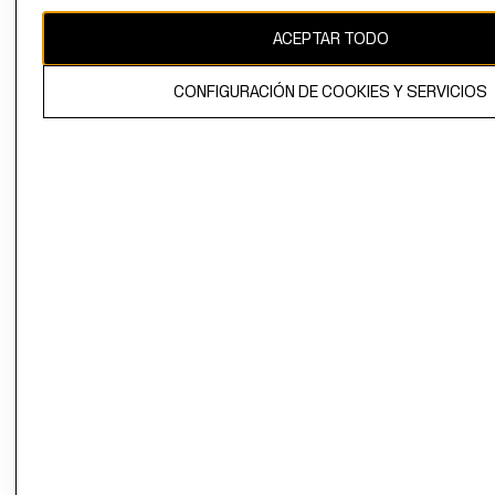
CAMBIAR REGIÓN
ACEPTAR TODO
CONFIGURACIÓN DE COOKIES Y SERVICIOS
El contenido de esta página web está protegido por copyright y es
propiedad de H&M Hennes & Mauritz AB.