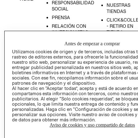
RESPONSABILIDAD
NUESTRAS
SOCIAL
TIENDAS
PRENSA
CLICK&COLL
RELACIÓN CON
- RETIRO EN
INVERSIONISTAS
TIENDA
POLÍTICA
TÉRMINOS Y
Antes de empezar a comprar
EMPRESARIAL
CONDICIONE
Utilizamos cookies de origen y de terceros, incluidas otras 
AVISO DE
rastreo de editores externos, para ofrecerle la funcionalid
PRIVACIDAD
nuestro sitio web, personalizar su experiencia de usuario, rea
entregar publicidad personalizada en nuestros sitios web, a
GIFT CARD
boletines informativos en Internet y a través de plataformas
sociales. Con ese fin, recopilamos información sobre el usua
AVISO DE
patrones de navegación y el dispositivo.
COOKIES
Al hacer clic en “Aceptar todas”, acepta y está de acuerdo e
compartamos esta información con terceros, como nuestros
publicitarios. Al elegir “Solo cookies requeridas”, se bloque
opcionales, lo que limita nuestra entrega de contenido y fu
personalizadas. Haga clic en “Configuración de cookies y se
personalizar sus opciones. Visite nuestro aviso de cookies 
de datos para obtener más información.
Aviso de cookies y uso compartido de datos
Uruguay ($U)