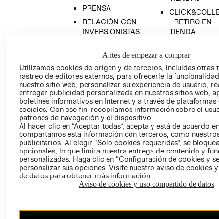
PRENSA
CLICK&COLL
RELACIÓN CON
- RETIRO EN
INVERSIONISTAS
TIENDA
POLÍTICA
TÉRMINOS Y
Antes de empezar a comprar
EMPRESARIAL
CONDICIONE
Utilizamos cookies de origen y de terceros, incluidas otras 
AVISO DE
rastreo de editores externos, para ofrecerle la funcionalid
PRIVACIDAD
nuestro sitio web, personalizar su experiencia de usuario, rea
GIFT CARD
entregar publicidad personalizada en nuestros sitios web, a
boletines informativos en Internet y a través de plataformas
AVISO DE
sociales. Con ese fin, recopilamos información sobre el usua
COOKIES
patrones de navegación y el dispositivo.
Al hacer clic en “Aceptar todas”, acepta y está de acuerdo e
compartamos esta información con terceros, como nuestros
publicitarios. Al elegir “Solo cookies requeridas”, se bloque
opcionales, lo que limita nuestra entrega de contenido y fu
personalizadas. Haga clic en “Configuración de cookies y se
personalizar sus opciones. Visite nuestro aviso de cookies 
de datos para obtener más información.
Uruguay ($U)
Aviso de cookies y uso compartido de datos
CAMBIAR REGIÓN