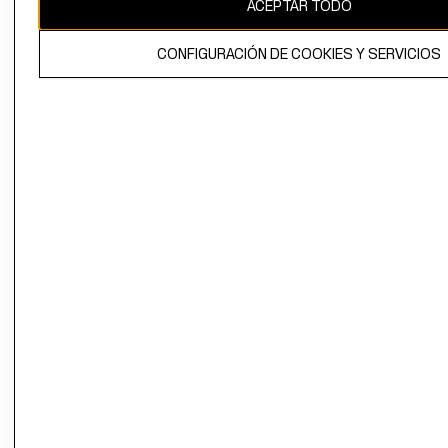
ACEPTAR TODO
CONFIGURACIÓN DE COOKIES Y SERVICIOS
El contenido de esta página web está protegido por copyright y es
propiedad de H&M Hennes & Mauritz AB.