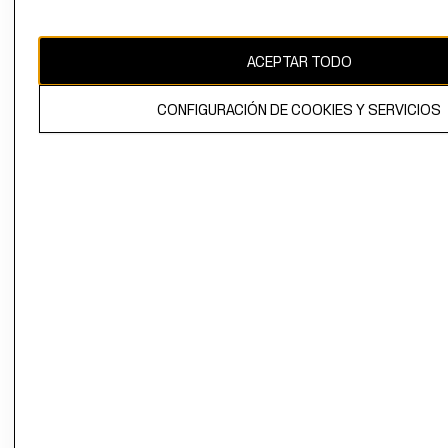
Uruguay ($U)
CAMBIAR REGIÓN
ACEPTAR TODO
CONFIGURACIÓN DE COOKIES Y SERVICIOS
El contenido de esta página web está protegido por copyright y es
propiedad de H&M Hennes & Mauritz AB.