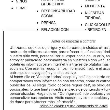
NIÑOS
GRUPO H&M
MI CUENTA
HOME
RESPONSABILIDAD
NUESTRAS
SOCIAL
TIENDAS
PRENSA
CLICK&COLL
RELACIÓN CON
- RETIRO EN
INVERSIONISTAS
TIENDA
Antes de empezar a comprar
POLÍTICA
TÉRMINOS Y
EMPRESARIAL
CONDICIONE
Utilizamos cookies de origen y de terceros, incluidas otras 
rastreo de editores externos, para ofrecerle la funcionalid
AVISO DE
nuestro sitio web, personalizar su experiencia de usuario, rea
PRIVACIDAD
entregar publicidad personalizada en nuestros sitios web, a
boletines informativos en Internet y a través de plataformas
GIFT CARD
sociales. Con ese fin, recopilamos información sobre el usua
AVISO DE
patrones de navegación y el dispositivo.
Al hacer clic en “Aceptar todas”, acepta y está de acuerdo e
COOKIES
compartamos esta información con terceros, como nuestros
publicitarios. Al elegir “Solo cookies requeridas”, se bloque
opcionales, lo que limita nuestra entrega de contenido y fu
personalizadas. Haga clic en “Configuración de cookies y se
personalizar sus opciones. Visite nuestro aviso de cookies 
de datos para obtener más información.
Aviso de cookies y uso compartido de datos