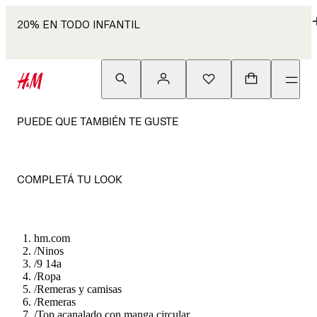
20% EN TODO INFANTIL
PUEDE QUE TAMBIÉN TE GUSTE
COMPLETÁ TU LOOK
hm.com
/
Ninos
/
9 14a
/
Ropa
/
Remeras y camisas
/
Remeras
/
Top acanalado con manga circular