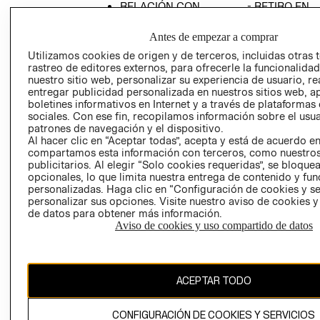
RELACIÓN CON
- RETIRO EN
INVERSIONISTAS
TIENDA
Antes de empezar a comprar
POLÍTICA
TÉRMINOS Y
EMPRESARIAL
CONDICIONE
Utilizamos cookies de origen y de terceros, incluidas otras 
rastreo de editores externos, para ofrecerle la funcionalid
AVISO DE
nuestro sitio web, personalizar su experiencia de usuario, rea
PRIVACIDAD
entregar publicidad personalizada en nuestros sitios web, a
boletines informativos en Internet y a través de plataformas
GIFT CARD
sociales. Con ese fin, recopilamos información sobre el usua
patrones de navegación y el dispositivo.
AVISO DE
Al hacer clic en “Aceptar todas”, acepta y está de acuerdo e
COOKIES
compartamos esta información con terceros, como nuestros
publicitarios. Al elegir “Solo cookies requeridas”, se bloque
opcionales, lo que limita nuestra entrega de contenido y fu
personalizadas. Haga clic en “Configuración de cookies y se
personalizar sus opciones. Visite nuestro aviso de cookies 
Uruguay ($U)
de datos para obtener más información.
Aviso de cookies y uso compartido de datos
CAMBIAR REGIÓN
ACEPTAR TODO
El contenido de esta página web está protegido por copyright y es
propiedad de H&M Hennes & Mauritz AB.
CONFIGURACIÓN DE COOKIES Y SERVICIOS