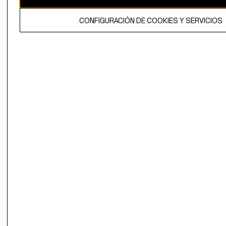
El contenido de esta página web está protegido por copyright y es
CONFIGURACIÓN DE COOKIES Y SERVICIOS
propiedad de H&M Hennes & Mauritz AB.