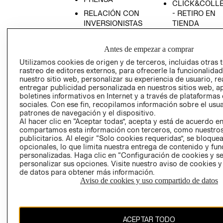
CLICK&COLL
RELACIÓN CON
- RETIRO EN
INVERSIONISTAS
TIENDA
POLÍTICA
TÉRMINOS Y
EMPRESARIAL
CONDICIONE
Antes de empezar a comprar
AVISO DE
Utilizamos cookies de origen y de terceros, incluidas otras 
rastreo de editores externos, para ofrecerle la funcionalid
PRIVACIDAD
nuestro sitio web, personalizar su experiencia de usuario, rea
GIFT CARD
entregar publicidad personalizada en nuestros sitios web, a
boletines informativos en Internet y a través de plataformas
AVISO DE
sociales. Con ese fin, recopilamos información sobre el usua
COOKIES
patrones de navegación y el dispositivo.
Al hacer clic en “Aceptar todas”, acepta y está de acuerdo e
compartamos esta información con terceros, como nuestros
publicitarios. Al elegir “Solo cookies requeridas”, se bloque
opcionales, lo que limita nuestra entrega de contenido y fu
personalizadas. Haga clic en “Configuración de cookies y se
personalizar sus opciones. Visite nuestro aviso de cookies 
de datos para obtener más información.
Uruguay ($U)
Aviso de cookies y uso compartido de datos
CAMBIAR REGIÓN
ACEPTAR TODO