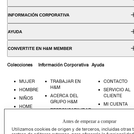
INFORMACIÓN CORPORATIVA
AYUDA
CONVERTITE EN H&M MEMBER
Colecciones
Información Corporativa
Ayuda
MUJER
TRABAJAR EN
CONTACTO
H&M
HOMBRE
SERVICIO AL
ACERCA DEL
CLIENTE
NIÑOS
GRUPO H&M
MI CUENTA
HOME
RESPONSABILIDAD
NUESTRAS
SOCIAL
TIENDAS
Antes de empezar a comprar
PRENSA
CLICK&COLL
Utilizamos cookies de origen y de terceros, incluidas otras 
RELACIÓN CON
- RETIRO EN