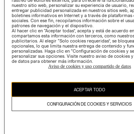
rastreo de editores externos, para ofrecerle la funcionalid
INVERSIONISTAS
TIENDA
nuestro sitio web, personalizar su experiencia de usuario, rea
entregar publicidad personalizada en nuestros sitios web, a
POLÍTICA
TÉRMINOS Y
boletines informativos en Internet y a través de plataformas
EMPRESARIAL
CONDICIONE
sociales. Con ese fin, recopilamos información sobre el usua
patrones de navegación y el dispositivo.
AVISO DE
Al hacer clic en “Aceptar todas”, acepta y está de acuerdo e
PRIVACIDAD
compartamos esta información con terceros, como nuestros
publicitarios. Al elegir “Solo cookies requeridas”, se bloque
GIFT CARD
opcionales, lo que limita nuestra entrega de contenido y fu
AVISO DE
personalizadas. Haga clic en “Configuración de cookies y se
COOKIES
personalizar sus opciones. Visite nuestro aviso de cookies 
de datos para obtener más información.
Aviso de cookies y uso compartido de datos
ACEPTAR TODO
Uruguay ($U)
CONFIGURACIÓN DE COOKIES Y SERVICIOS
CAMBIAR REGIÓN