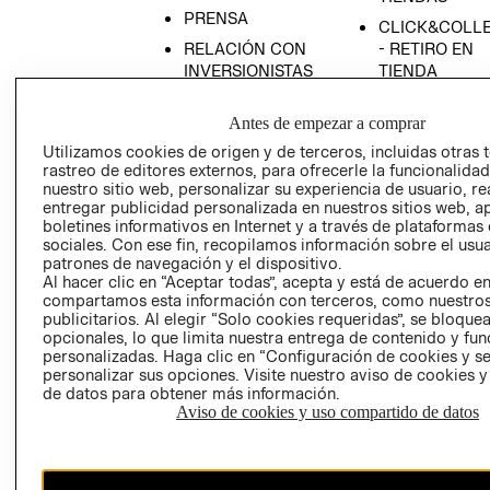
PRENSA
CLICK&COLL
RELACIÓN CON
- RETIRO EN
INVERSIONISTAS
TIENDA
POLÍTICA
TÉRMINOS Y
Antes de empezar a comprar
EMPRESARIAL
CONDICIONE
Utilizamos cookies de origen y de terceros, incluidas otras 
AVISO DE
rastreo de editores externos, para ofrecerle la funcionalid
PRIVACIDAD
nuestro sitio web, personalizar su experiencia de usuario, rea
GIFT CARD
entregar publicidad personalizada en nuestros sitios web, a
boletines informativos en Internet y a través de plataformas
AVISO DE
sociales. Con ese fin, recopilamos información sobre el usua
COOKIES
patrones de navegación y el dispositivo.
Al hacer clic en “Aceptar todas”, acepta y está de acuerdo e
compartamos esta información con terceros, como nuestros
publicitarios. Al elegir “Solo cookies requeridas”, se bloque
opcionales, lo que limita nuestra entrega de contenido y fu
personalizadas. Haga clic en “Configuración de cookies y se
personalizar sus opciones. Visite nuestro aviso de cookies 
de datos para obtener más información.
Uruguay ($U)
Aviso de cookies y uso compartido de datos
CAMBIAR REGIÓN