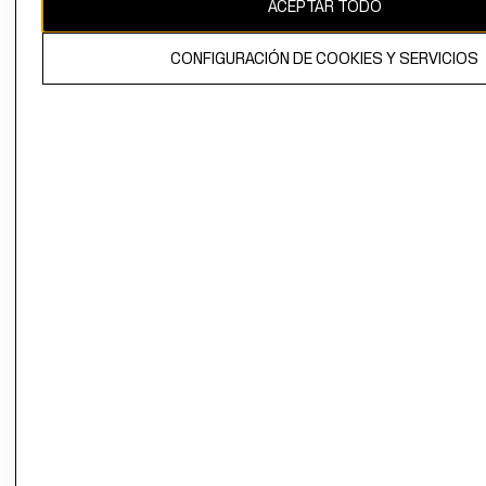
ACEPTAR TODO
CONFIGURACIÓN DE COOKIES Y SERVICIOS
El contenido de esta página web está protegido por copyright y es
propiedad de H&M Hennes & Mauritz AB.