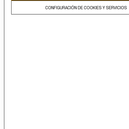
El contenido de esta página web está protegido por copyright y es
CONFIGURACIÓN DE COOKIES Y SERVICIOS
propiedad de H&M Hennes & Mauritz AB.