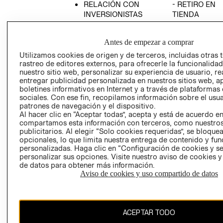
RELACIÓN CON
- RETIRO EN
INVERSIONISTAS
TIENDA
POLÍTICA
TÉRMINOS Y
EMPRESARIAL
CONDICIONE
Antes de empezar a comprar
AVISO DE
Utilizamos cookies de origen y de terceros, incluidas otras 
PRIVACIDAD
rastreo de editores externos, para ofrecerle la funcionalid
nuestro sitio web, personalizar su experiencia de usuario, rea
GIFT CARD
entregar publicidad personalizada en nuestros sitios web, a
boletines informativos en Internet y a través de plataformas
AVISO DE
sociales. Con ese fin, recopilamos información sobre el usua
COOKIES
patrones de navegación y el dispositivo.
Al hacer clic en “Aceptar todas”, acepta y está de acuerdo e
compartamos esta información con terceros, como nuestros
publicitarios. Al elegir “Solo cookies requeridas”, se bloque
opcionales, lo que limita nuestra entrega de contenido y fu
personalizadas. Haga clic en “Configuración de cookies y se
personalizar sus opciones. Visite nuestro aviso de cookies 
de datos para obtener más información.
Uruguay ($U)
Aviso de cookies y uso compartido de datos
CAMBIAR REGIÓN
ACEPTAR TODO