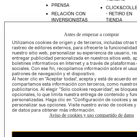
PRENSA
CLICK&COLL
RELACIÓN CON
- RETIRO EN
INVERSIONISTAS
TIENDA
POLÍTICA
TÉRMINOS Y
Antes de empezar a comprar
EMPRESARIAL
CONDICIONE
Utilizamos cookies de origen y de terceros, incluidas otras 
AVISO DE
rastreo de editores externos, para ofrecerle la funcionalid
PRIVACIDAD
nuestro sitio web, personalizar su experiencia de usuario, rea
GIFT CARD
entregar publicidad personalizada en nuestros sitios web, a
boletines informativos en Internet y a través de plataformas
AVISO DE
sociales. Con ese fin, recopilamos información sobre el usua
COOKIES
patrones de navegación y el dispositivo.
Al hacer clic en “Aceptar todas”, acepta y está de acuerdo e
compartamos esta información con terceros, como nuestros
publicitarios. Al elegir “Solo cookies requeridas”, se bloque
opcionales, lo que limita nuestra entrega de contenido y fu
personalizadas. Haga clic en “Configuración de cookies y se
personalizar sus opciones. Visite nuestro aviso de cookies 
de datos para obtener más información.
Uruguay ($U)
Aviso de cookies y uso compartido de datos
CAMBIAR REGIÓN