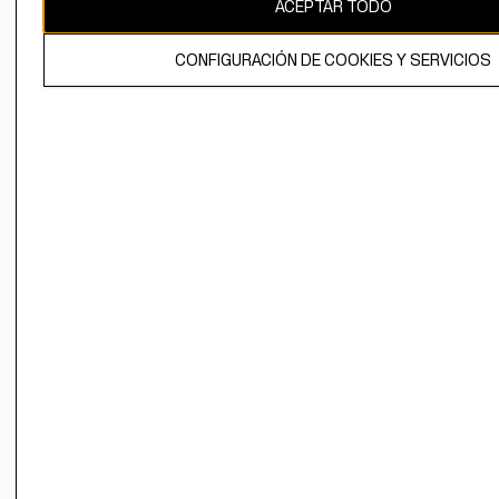
ACEPTAR TODO
CONFIGURACIÓN DE COOKIES Y SERVICIOS
El contenido de esta página web está protegido por copyright y es
propiedad de H&M Hennes & Mauritz AB.