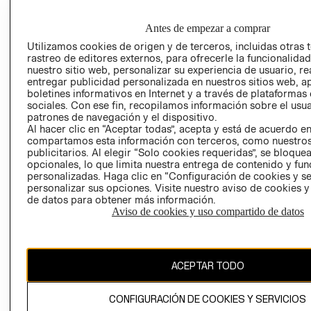
GRUPO H&M
MI CUENTA
HOME
RESPONSABILIDAD
NUESTRAS
Antes de empezar a comprar
SOCIAL
TIENDAS
Utilizamos cookies de origen y de terceros, incluidas otras 
PRENSA
rastreo de editores externos, para ofrecerle la funcionalid
CLICK&COLL
nuestro sitio web, personalizar su experiencia de usuario, rea
RELACIÓN CON
- RETIRO EN
entregar publicidad personalizada en nuestros sitios web, a
INVERSIONISTAS
TIENDA
boletines informativos en Internet y a través de plataformas
sociales. Con ese fin, recopilamos información sobre el usua
POLÍTICA
TÉRMINOS Y
patrones de navegación y el dispositivo.
EMPRESARIAL
CONDICIONE
Al hacer clic en “Aceptar todas”, acepta y está de acuerdo e
compartamos esta información con terceros, como nuestros
AVISO DE
publicitarios. Al elegir “Solo cookies requeridas”, se bloque
PRIVACIDAD
opcionales, lo que limita nuestra entrega de contenido y fu
GIFT CARD
personalizadas. Haga clic en “Configuración de cookies y se
personalizar sus opciones. Visite nuestro aviso de cookies 
AVISO DE
de datos para obtener más información.
COOKIES
Aviso de cookies y uso compartido de datos
ACEPTAR TODO
CONFIGURACIÓN DE COOKIES Y SERVICIOS
Uruguay ($U)