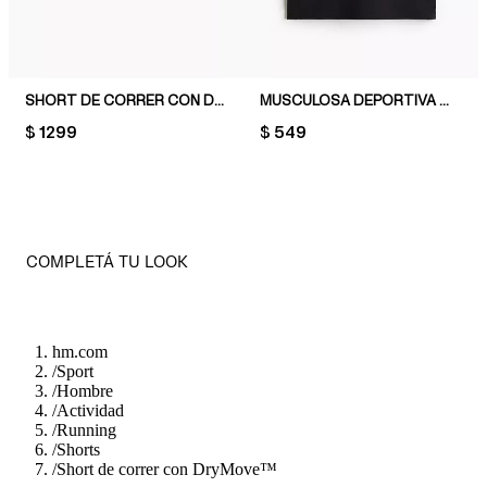
SHORT DE CORRER CON DRYMOVE™
MUSCULOSA DEPORTIVA CON DRYMOVE™ REGULAR FIT
PRICE:
$ 1299
PRICE:
$ 549
COMPLETÁ TU LOOK
hm.com
/
Sport
/
Hombre
/
Actividad
/
Running
/
Shorts
/
Short de correr con DryMove™