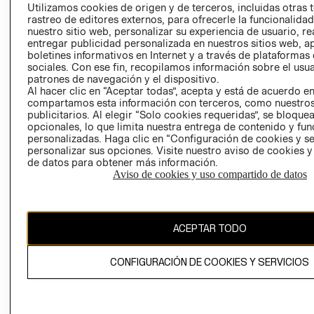
PRENSA
Utilizamos cookies de origen y de terceros, incluidas otras 
CLICK&COLL
rastreo de editores externos, para ofrecerle la funcionalid
RELACIÓN CON
- RETIRO EN
nuestro sitio web, personalizar su experiencia de usuario, rea
INVERSIONISTAS
TIENDA
entregar publicidad personalizada en nuestros sitios web, a
boletines informativos en Internet y a través de plataformas
POLÍTICA
TÉRMINOS Y
sociales. Con ese fin, recopilamos información sobre el usua
EMPRESARIAL
CONDICIONE
patrones de navegación y el dispositivo.
AVISO DE
Al hacer clic en “Aceptar todas”, acepta y está de acuerdo e
compartamos esta información con terceros, como nuestros
PRIVACIDAD
publicitarios. Al elegir “Solo cookies requeridas”, se bloque
GIFT CARD
opcionales, lo que limita nuestra entrega de contenido y fu
personalizadas. Haga clic en “Configuración de cookies y se
AVISO DE
personalizar sus opciones. Visite nuestro aviso de cookies 
COOKIES
de datos para obtener más información.
Aviso de cookies y uso compartido de datos
ACEPTAR TODO
Uruguay ($U)
CONFIGURACIÓN DE COOKIES Y SERVICIOS
CAMBIAR REGIÓN