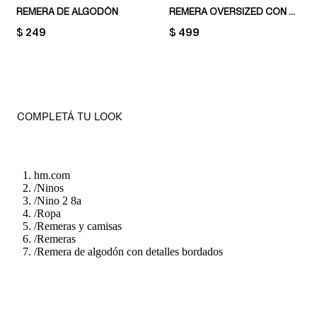
REMERA DE ALGODÓN
REMERA OVERSIZED CON ESTAMPADO
PRICE:
$ 249
PRICE:
$ 499
COMPLETÁ TU LOOK
hm.com
/
Ninos
/
Nino 2 8a
/
Ropa
/
Remeras y camisas
/
Remeras
/
Remera de algodón con detalles bordados