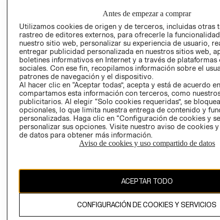
HOME
RESPONSABILIDAD
NUESTRAS
Antes de empezar a comprar
SOCIAL
TIENDAS
Utilizamos cookies de origen y de terceros, incluidas otras 
PRENSA
CLICK&COLL
rastreo de editores externos, para ofrecerle la funcionalid
nuestro sitio web, personalizar su experiencia de usuario, rea
RELACIÓN CON
- RETIRO EN
entregar publicidad personalizada en nuestros sitios web, a
INVERSIONISTAS
TIENDA
boletines informativos en Internet y a través de plataformas
POLÍTICA
TÉRMINOS Y
sociales. Con ese fin, recopilamos información sobre el usua
patrones de navegación y el dispositivo.
EMPRESARIAL
CONDICIONE
Al hacer clic en “Aceptar todas”, acepta y está de acuerdo e
AVISO DE
compartamos esta información con terceros, como nuestros
PRIVACIDAD
publicitarios. Al elegir “Solo cookies requeridas”, se bloque
opcionales, lo que limita nuestra entrega de contenido y fu
GIFT CARD
personalizadas. Haga clic en “Configuración de cookies y se
personalizar sus opciones. Visite nuestro aviso de cookies 
AVISO DE
de datos para obtener más información.
COOKIES
Aviso de cookies y uso compartido de datos
ACEPTAR TODO
CONFIGURACIÓN DE COOKIES Y SERVICIOS
Uruguay ($U)