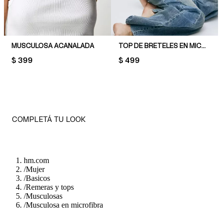
MUSCULOSA ACANALADA
TOP DE BRETELES EN MICROFIBRA
PRICE:
$ 399
PRICE:
$ 499
COMPLETÁ TU LOOK
hm.com
/
Mujer
/
Basicos
/
Remeras y tops
/
Musculosas
/
Musculosa en microfibra