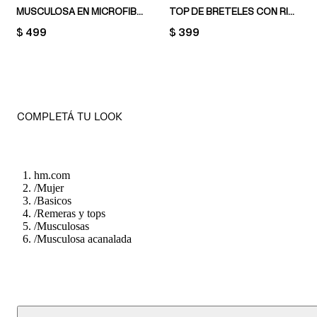
MUSCULOSA EN MICROFIBRA
TOP DE BRETELES CON RIBETE DE ENCAJE
PRICE:
$ 499
PRICE:
$ 399
COMPLETÁ TU LOOK
hm.com
/
Mujer
/
Basicos
/
Remeras y tops
/
Musculosas
/
Musculosa acanalada