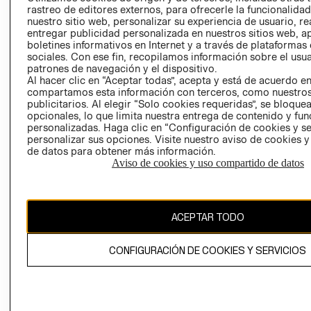
RELACIÓN CON
- RETIRO EN
rastreo de editores externos, para ofrecerle la funcionalid
nuestro sitio web, personalizar su experiencia de usuario, rea
INVERSIONISTAS
TIENDA
entregar publicidad personalizada en nuestros sitios web, a
POLÍTICA
TÉRMINOS Y
boletines informativos en Internet y a través de plataformas
EMPRESARIAL
CONDICIONE
sociales. Con ese fin, recopilamos información sobre el usua
patrones de navegación y el dispositivo.
AVISO DE
Al hacer clic en “Aceptar todas”, acepta y está de acuerdo e
PRIVACIDAD
compartamos esta información con terceros, como nuestros
publicitarios. Al elegir “Solo cookies requeridas”, se bloque
GIFT CARD
opcionales, lo que limita nuestra entrega de contenido y fu
personalizadas. Haga clic en “Configuración de cookies y se
AVISO DE
personalizar sus opciones. Visite nuestro aviso de cookies 
COOKIES
de datos para obtener más información.
Aviso de cookies y uso compartido de datos
ACEPTAR TODO
Uruguay ($U)
CONFIGURACIÓN DE COOKIES Y SERVICIOS
CAMBIAR REGIÓN