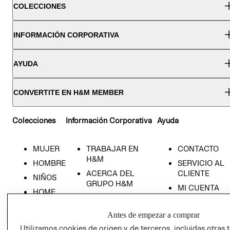
COLECCIONES
INFORMACIÓN CORPORATIVA
AYUDA
CONVERTITE EN H&M MEMBER
Colecciones
Información Corporativa
Ayuda
MUJER
TRABAJAR EN
CONTACTO
H&M
HOMBRE
SERVICIO AL
ACERCA DEL
CLIENTE
NIÑOS
GRUPO H&M
MI CUENTA
HOME
RESPONSABILIDAD
NUESTRAS
SOCIAL
TIENDAS
Antes de empezar a comprar
PRENSA
CLICK&COLL
Utilizamos cookies de origen y de terceros, incluidas otras 