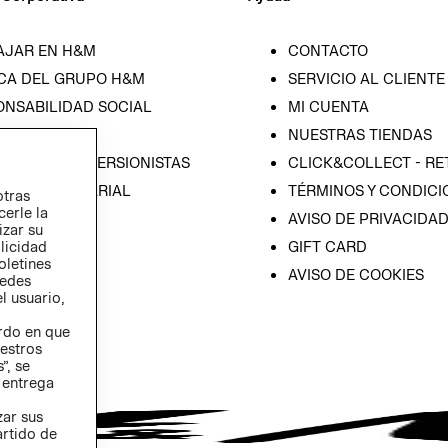
AJAR EN H&M
CONTACTO
CA DEL GRUPO H&M
SERVICIO AL CLIENTE
ONSABILIDAD SOCIAL
MI CUENTA
SA
NUESTRAS TIENDAS
IÓN CON INVERSIONISTAS
CLICK&COLLECT - RE
ICA EMPRESARIAL
TÉRMINOS Y CONDICI
otras
cerle la
AVISO DE PRIVACIDA
izar su
GIFT CARD
blicidad
oletines
AVISO DE COOKIES
redes
l usuario,
erdo en que
estros
”, se
 entrega
zar sus
artido de