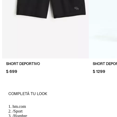
SHORT DEPORTIVO
PRICE:
$ 699
PRICE:
$ 1299
COMPLETÁ TU LOOK
hm.com
/
Sport
/
Hombre