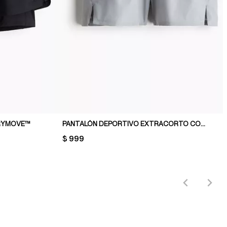
DRYMOVE™
PANTALÓN DEPORTIVO EXTRACORTO CON DRYMOVE™
PRICE:
$ 999