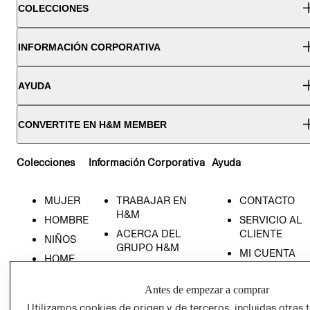
COLECCIONES
INFORMACIÓN CORPORATIVA
AYUDA
CONVERTITE EN H&M MEMBER
Colecciones
Información Corporativa
Ayuda
MUJER
TRABAJAR EN
CONTACTO
H&M
HOMBRE
SERVICIO AL
ACERCA DEL
CLIENTE
NIÑOS
GRUPO H&M
MI CUENTA
HOME
RESPONSABILIDAD
NUESTRAS
SOCIAL
TIENDAS
Antes de empezar a comprar
PRENSA
CLICK&COLL
Utilizamos cookies de origen y de terceros, incluidas otras 