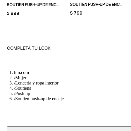
SOUTIEN PUSH-UP DE ENCAJE
SOUTIEN PUSH-UP DE ENCAJE
PRICE:
$ 799
PRICE:
$ 899
COMPLETÁ TU LOOK
hm.com
/
Mujer
/
Lenceria y ropa interior
/
Soutiens
/
Push up
/
Soutien push-up de encaje