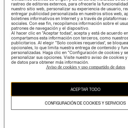
RELACIÓN CON
- RETIRO EN
rastreo de editores externos, para ofrecerle la funcionalid
nuestro sitio web, personalizar su experiencia de usuario, rea
INVERSIONISTAS
TIENDA
entregar publicidad personalizada en nuestros sitios web, a
POLÍTICA
TÉRMINOS Y
boletines informativos en Internet y a través de plataformas
EMPRESARIAL
CONDICIONE
sociales. Con ese fin, recopilamos información sobre el usua
patrones de navegación y el dispositivo.
AVISO DE
Al hacer clic en “Aceptar todas”, acepta y está de acuerdo e
PRIVACIDAD
compartamos esta información con terceros, como nuestros
publicitarios. Al elegir “Solo cookies requeridas”, se bloque
GIFT CARD
opcionales, lo que limita nuestra entrega de contenido y fu
personalizadas. Haga clic en “Configuración de cookies y se
AVISO DE
personalizar sus opciones. Visite nuestro aviso de cookies 
COOKIES
de datos para obtener más información.
Aviso de cookies y uso compartido de datos
ACEPTAR TODO
Uruguay ($U)
CONFIGURACIÓN DE COOKIES Y SERVICIOS
CAMBIAR REGIÓN