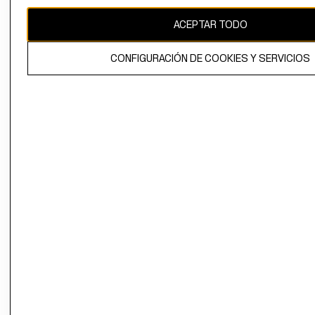
CAMBIAR REGIÓN
ACEPTAR TODO
CONFIGURACIÓN DE COOKIES Y SERVICIOS
El contenido de esta página web está protegido por copyright y es
propiedad de H&M Hennes & Mauritz AB.