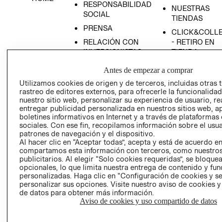
RESPONSABILIDAD
NUESTRAS
SOCIAL
TIENDAS
PRENSA
CLICK&COLL
RELACIÓN CON
- RETIRO EN
INVERSIONISTAS
TIENDA
POLÍTICA
TÉRMINOS Y
Antes de empezar a comprar
EMPRESARIAL
CONDICIONE
Utilizamos cookies de origen y de terceros, incluidas otras 
AVISO DE
rastreo de editores externos, para ofrecerle la funcionalid
PRIVACIDAD
nuestro sitio web, personalizar su experiencia de usuario, rea
entregar publicidad personalizada en nuestros sitios web, a
GIFT CARD
boletines informativos en Internet y a través de plataformas
sociales. Con ese fin, recopilamos información sobre el usua
AVISO DE
patrones de navegación y el dispositivo.
COOKIES
Al hacer clic en “Aceptar todas”, acepta y está de acuerdo e
compartamos esta información con terceros, como nuestros
publicitarios. Al elegir “Solo cookies requeridas”, se bloque
opcionales, lo que limita nuestra entrega de contenido y fu
personalizadas. Haga clic en “Configuración de cookies y se
personalizar sus opciones. Visite nuestro aviso de cookies 
de datos para obtener más información.
Aviso de cookies y uso compartido de datos
Uruguay ($U)