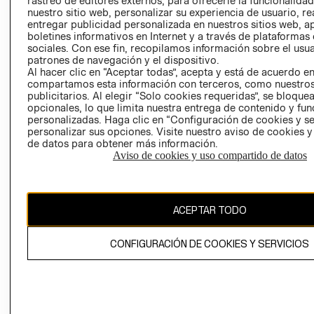
rastreo de editores externos, para ofrecerle la funcionalid
INVERSIONISTAS
TIENDA
nuestro sitio web, personalizar su experiencia de usuario, rea
entregar publicidad personalizada en nuestros sitios web, a
POLÍTICA
TÉRMINOS Y
boletines informativos en Internet y a través de plataformas
EMPRESARIAL
CONDICIONE
sociales. Con ese fin, recopilamos información sobre el usua
patrones de navegación y el dispositivo.
AVISO DE
Al hacer clic en “Aceptar todas”, acepta y está de acuerdo e
PRIVACIDAD
compartamos esta información con terceros, como nuestros
publicitarios. Al elegir “Solo cookies requeridas”, se bloque
GIFT CARD
opcionales, lo que limita nuestra entrega de contenido y fu
AVISO DE
personalizadas. Haga clic en “Configuración de cookies y se
COOKIES
personalizar sus opciones. Visite nuestro aviso de cookies 
de datos para obtener más información.
Aviso de cookies y uso compartido de datos
ACEPTAR TODO
Uruguay ($U)
CONFIGURACIÓN DE COOKIES Y SERVICIOS
CAMBIAR REGIÓN