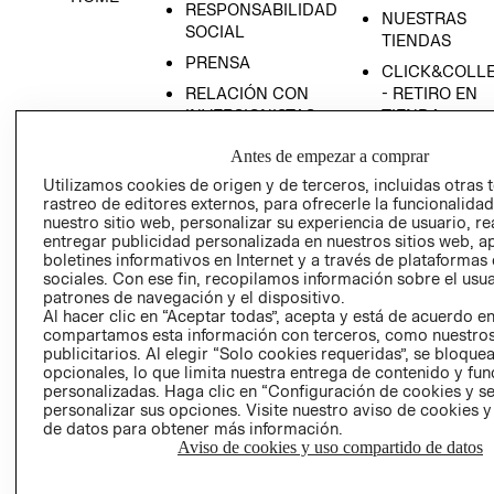
RESPONSABILIDAD
NUESTRAS
SOCIAL
TIENDAS
PRENSA
CLICK&COLL
RELACIÓN CON
- RETIRO EN
INVERSIONISTAS
TIENDA
POLÍTICA
TÉRMINOS Y
Antes de empezar a comprar
EMPRESARIAL
CONDICIONE
Utilizamos cookies de origen y de terceros, incluidas otras 
AVISO DE
rastreo de editores externos, para ofrecerle la funcionalid
PRIVACIDAD
nuestro sitio web, personalizar su experiencia de usuario, rea
entregar publicidad personalizada en nuestros sitios web, a
GIFT CARD
boletines informativos en Internet y a través de plataformas
sociales. Con ese fin, recopilamos información sobre el usua
AVISO DE
patrones de navegación y el dispositivo.
COOKIES
Al hacer clic en “Aceptar todas”, acepta y está de acuerdo e
compartamos esta información con terceros, como nuestros
publicitarios. Al elegir “Solo cookies requeridas”, se bloque
opcionales, lo que limita nuestra entrega de contenido y fu
personalizadas. Haga clic en “Configuración de cookies y se
personalizar sus opciones. Visite nuestro aviso de cookies 
de datos para obtener más información.
Aviso de cookies y uso compartido de datos
Uruguay ($U)