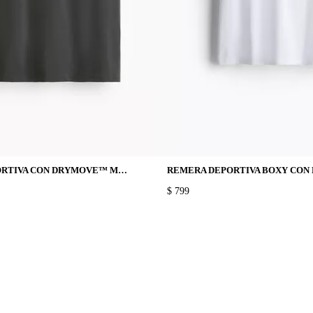
REMERA DEPORTIVA CON DRYMOVE™ MUSCLE FIT
PRICE:
$ 799