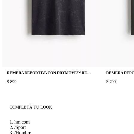
REMERA DEPORTIVA CON DRYMOVE™ REGULAR FIT
PRICE:
$ 899
PRICE:
$ 799
COMPLETÁ TU LOOK
hm.com
/
Sport
/
Hombre