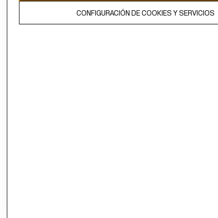
El contenido de esta página web está protegido por copyright y es
CONFIGURACIÓN DE COOKIES Y SERVICIOS
propiedad de H&M Hennes & Mauritz AB.