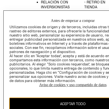
RELACIÓN CON
- RETIRO EN
INVERSIONISTAS
TIENDA
POLÍTICA
TÉRMINOS Y
EMPRESARIAL
CONDICIONE
Antes de empezar a comprar
AVISO DE
Utilizamos cookies de origen y de terceros, incluidas otras 
PRIVACIDAD
rastreo de editores externos, para ofrecerle la funcionalid
nuestro sitio web, personalizar su experiencia de usuario, rea
GIFT CARD
entregar publicidad personalizada en nuestros sitios web, a
boletines informativos en Internet y a través de plataformas
AVISO DE
sociales. Con ese fin, recopilamos información sobre el usua
COOKIES
patrones de navegación y el dispositivo.
Al hacer clic en “Aceptar todas”, acepta y está de acuerdo e
compartamos esta información con terceros, como nuestros
publicitarios. Al elegir “Solo cookies requeridas”, se bloque
opcionales, lo que limita nuestra entrega de contenido y fu
personalizadas. Haga clic en “Configuración de cookies y se
personalizar sus opciones. Visite nuestro aviso de cookies 
de datos para obtener más información.
Uruguay ($U)
Aviso de cookies y uso compartido de datos
CAMBIAR REGIÓN
ACEPTAR TODO