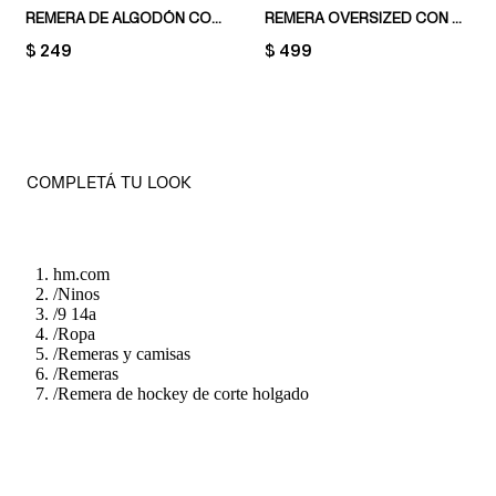
REMERA DE ALGODÓN CON DISEÑO ESTAMPADO
REMERA OVERSIZED CON DISEÑO ESTAMPADO
PRICE:
$ 249
PRICE:
$ 499
COMPLETÁ TU LOOK
hm.com
/
Ninos
/
9 14a
/
Ropa
/
Remeras y camisas
/
Remeras
/
Remera de hockey de corte holgado