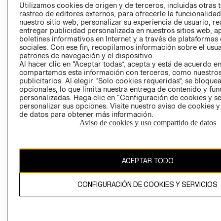
PRENSA
Utilizamos cookies de origen y de terceros, incluidas otras 
CLICK&COLL
rastreo de editores externos, para ofrecerle la funcionalid
RELACIÓN CON
- RETIRO EN
nuestro sitio web, personalizar su experiencia de usuario, rea
INVERSIONISTAS
TIENDA
entregar publicidad personalizada en nuestros sitios web, a
boletines informativos en Internet y a través de plataformas
POLÍTICA
TÉRMINOS Y
sociales. Con ese fin, recopilamos información sobre el usua
EMPRESARIAL
CONDICIONE
patrones de navegación y el dispositivo.
AVISO DE
Al hacer clic en “Aceptar todas”, acepta y está de acuerdo e
compartamos esta información con terceros, como nuestros
PRIVACIDAD
publicitarios. Al elegir “Solo cookies requeridas”, se bloque
GIFT CARD
opcionales, lo que limita nuestra entrega de contenido y fu
personalizadas. Haga clic en “Configuración de cookies y se
AVISO DE
personalizar sus opciones. Visite nuestro aviso de cookies 
COOKIES
de datos para obtener más información.
Aviso de cookies y uso compartido de datos
ACEPTAR TODO
Uruguay ($U)
CONFIGURACIÓN DE COOKIES Y SERVICIOS
CAMBIAR REGIÓN