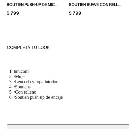
SOUTIEN PUSH-UP DE MICROFIBRA
SOUTIEN SUAVE CON RELLENO SEAMLESS
PRICE:
$ 799
PRICE:
$ 799
COMPLETÁ TU LOOK
hm.com
/
Mujer
/
Lenceria y ropa interior
/
Soutiens
/
Con relleno
/
Soutien push-up de encaje