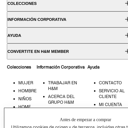
COLECCIONES
INFORMACIÓN CORPORATIVA
AYUDA
CONVERTITE EN H&M MEMBER
Colecciones
Información Corporativa
Ayuda
MUJER
TRABAJAR EN
CONTACTO
H&M
HOMBRE
SERVICIO AL
ACERCA DEL
CLIENTE
NIÑOS
GRUPO H&M
MI CUENTA
HOME
RESPONSABILIDAD
NUESTRAS
SOCIAL
TIENDAS
Antes de empezar a comprar
PRENSA
CLICK&COLL
Utilizamos cookies de origen y de terceros, incluidas otras 