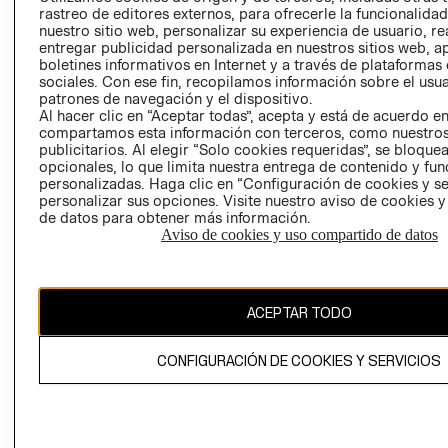
RELACIÓN CON
- RETIRO EN
rastreo de editores externos, para ofrecerle la funcionalid
nuestro sitio web, personalizar su experiencia de usuario, rea
INVERSIONISTAS
TIENDA
entregar publicidad personalizada en nuestros sitios web, a
POLÍTICA
TÉRMINOS Y
boletines informativos en Internet y a través de plataformas
EMPRESARIAL
CONDICIONE
sociales. Con ese fin, recopilamos información sobre el usua
patrones de navegación y el dispositivo.
AVISO DE
Al hacer clic en “Aceptar todas”, acepta y está de acuerdo e
PRIVACIDAD
compartamos esta información con terceros, como nuestros
publicitarios. Al elegir “Solo cookies requeridas”, se bloque
GIFT CARD
opcionales, lo que limita nuestra entrega de contenido y fu
personalizadas. Haga clic en “Configuración de cookies y se
AVISO DE
personalizar sus opciones. Visite nuestro aviso de cookies 
COOKIES
de datos para obtener más información.
Aviso de cookies y uso compartido de datos
ACEPTAR TODO
Uruguay ($U)
CONFIGURACIÓN DE COOKIES Y SERVICIOS
CAMBIAR REGIÓN