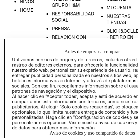
NIÑOS
GRUPO H&M
MI CUENTA
HOME
RESPONSABILIDAD
NUESTRAS
SOCIAL
TIENDAS
PRENSA
CLICK&COLL
RELACIÓN CON
- RETIRO EN
INVERSIONISTAS
TIENDA
Antes de empezar a comprar
POLÍTICA
TÉRMINOS Y
EMPRESARIAL
CONDICIONE
Utilizamos cookies de origen y de terceros, incluidas otras 
rastreo de editores externos, para ofrecerle la funcionalid
AVISO DE
nuestro sitio web, personalizar su experiencia de usuario, rea
PRIVACIDAD
entregar publicidad personalizada en nuestros sitios web, a
boletines informativos en Internet y a través de plataformas
GIFT CARD
sociales. Con ese fin, recopilamos información sobre el usua
AVISO DE
patrones de navegación y el dispositivo.
Al hacer clic en “Aceptar todas”, acepta y está de acuerdo e
COOKIES
compartamos esta información con terceros, como nuestros
publicitarios. Al elegir “Solo cookies requeridas”, se bloque
opcionales, lo que limita nuestra entrega de contenido y fu
personalizadas. Haga clic en “Configuración de cookies y se
personalizar sus opciones. Visite nuestro aviso de cookies 
de datos para obtener más información.
Aviso de cookies y uso compartido de datos