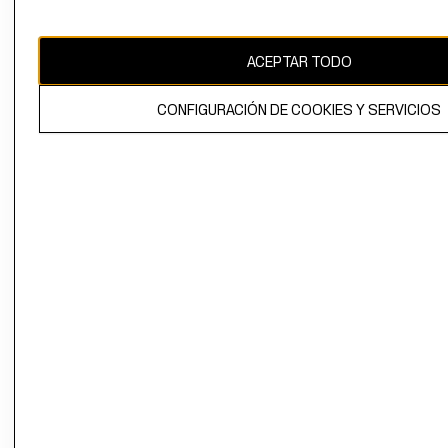
Uruguay ($U)
CAMBIAR REGIÓN
ACEPTAR TODO
CONFIGURACIÓN DE COOKIES Y SERVICIOS
El contenido de esta página web está protegido por copyright y es
propiedad de H&M Hennes & Mauritz AB.