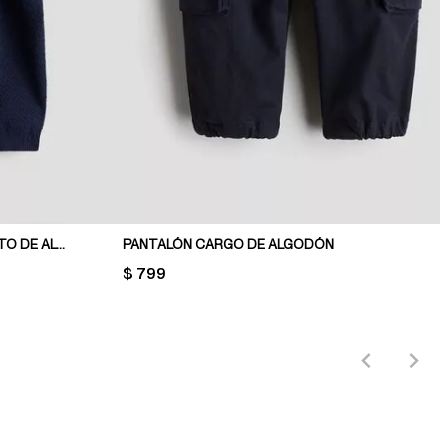
CONJUNTO DE 2 PIEZAS EN PUNTO DE ALGODÓN
PANTALÓN CARGO DE ALGODÓN
PRICE:
$ 799