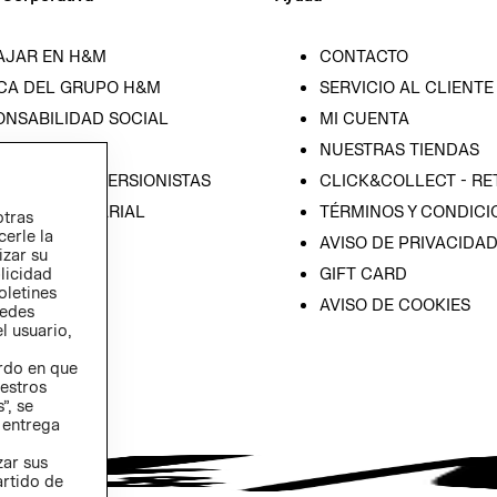
AJAR EN H&M
CONTACTO
CA DEL GRUPO H&M
SERVICIO AL CLIENTE
ONSABILIDAD SOCIAL
MI CUENTA
SA
NUESTRAS TIENDAS
IÓN CON INVERSIONISTAS
CLICK&COLLECT - RE
ICA EMPRESARIAL
TÉRMINOS Y CONDICI
otras
cerle la
AVISO DE PRIVACIDA
izar su
GIFT CARD
blicidad
oletines
AVISO DE COOKIES
redes
l usuario,
erdo en que
estros
”, se
 entrega
zar sus
artido de