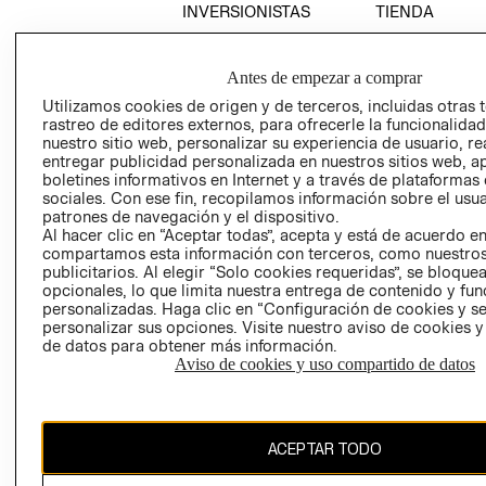
INVERSIONISTAS
TIENDA
POLÍTICA
TÉRMINOS Y
EMPRESARIAL
CONDICIONE
Antes de empezar a comprar
AVISO DE
Utilizamos cookies de origen y de terceros, incluidas otras 
PRIVACIDAD
rastreo de editores externos, para ofrecerle la funcionalid
nuestro sitio web, personalizar su experiencia de usuario, rea
GIFT CARD
entregar publicidad personalizada en nuestros sitios web, a
AVISO DE
boletines informativos en Internet y a través de plataformas
sociales. Con ese fin, recopilamos información sobre el usua
COOKIES
patrones de navegación y el dispositivo.
Al hacer clic en “Aceptar todas”, acepta y está de acuerdo e
compartamos esta información con terceros, como nuestros
publicitarios. Al elegir “Solo cookies requeridas”, se bloque
opcionales, lo que limita nuestra entrega de contenido y fu
personalizadas. Haga clic en “Configuración de cookies y se
personalizar sus opciones. Visite nuestro aviso de cookies 
de datos para obtener más información.
Uruguay ($U)
Aviso de cookies y uso compartido de datos
CAMBIAR REGIÓN
ACEPTAR TODO
El contenido de esta página web está protegido por copyright y es