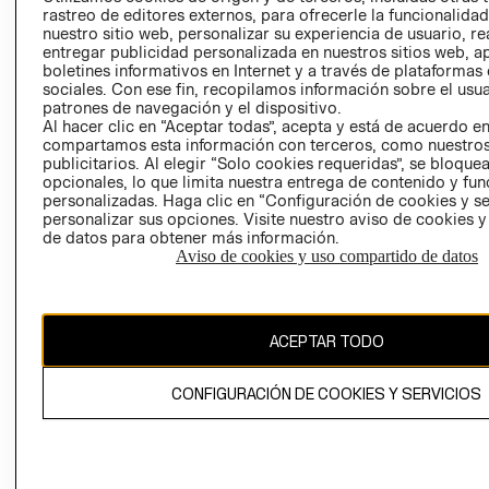
RELACIÓN CON
- RETIRO EN
rastreo de editores externos, para ofrecerle la funcionalid
nuestro sitio web, personalizar su experiencia de usuario, rea
INVERSIONISTAS
TIENDA
entregar publicidad personalizada en nuestros sitios web, a
POLÍTICA
TÉRMINOS Y
boletines informativos en Internet y a través de plataformas
EMPRESARIAL
CONDICIONE
sociales. Con ese fin, recopilamos información sobre el usua
patrones de navegación y el dispositivo.
AVISO DE
Al hacer clic en “Aceptar todas”, acepta y está de acuerdo e
PRIVACIDAD
compartamos esta información con terceros, como nuestros
publicitarios. Al elegir “Solo cookies requeridas”, se bloque
GIFT CARD
opcionales, lo que limita nuestra entrega de contenido y fu
personalizadas. Haga clic en “Configuración de cookies y se
AVISO DE
personalizar sus opciones. Visite nuestro aviso de cookies 
COOKIES
de datos para obtener más información.
Aviso de cookies y uso compartido de datos
ACEPTAR TODO
Uruguay ($U)
CONFIGURACIÓN DE COOKIES Y SERVICIOS
CAMBIAR REGIÓN