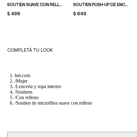
SOUTIEN SUAVE CON RELLENO SEAMLESS
SOUTIEN PUSH-UP DE ENCAJE
PRICE:
$ 499
PRICE:
$ 649
COMPLETÁ TU LOOK
hm.com
/
Mujer
/
Lenceria y ropa interior
/
Soutiens
/
Con relleno
/
Soutien de microfibra suave con relleno