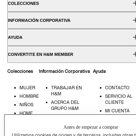
COLECCIONES
INFORMACIÓN CORPORATIVA
AYUDA
CONVERTITE EN H&M MEMBER
Colecciones
Información Corporativa
Ayuda
MUJER
TRABAJAR EN
CONTACTO
H&M
HOMBRE
SERVICIO AL
ACERCA DEL
CLIENTE
NIÑOS
GRUPO H&M
MI CUENTA
HOME
RESPONSABILIDAD
NUESTRAS
SOCIAL
TIENDAS
Antes de empezar a comprar
PRENSA
CLICK&COLL
Utilizamos cookies de origen y de terceros, incluidas otras 