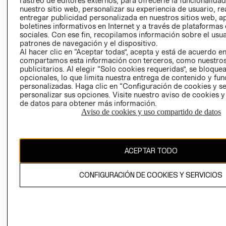
rastreo de editores externos, para ofrecerle la funcionalid
INVERSIONISTAS
TIENDA
nuestro sitio web, personalizar su experiencia de usuario, rea
entregar publicidad personalizada en nuestros sitios web, a
POLÍTICA
TÉRMINOS Y
boletines informativos en Internet y a través de plataformas
EMPRESARIAL
CONDICIONE
sociales. Con ese fin, recopilamos información sobre el usua
patrones de navegación y el dispositivo.
AVISO DE
Al hacer clic en “Aceptar todas”, acepta y está de acuerdo e
PRIVACIDAD
compartamos esta información con terceros, como nuestros
publicitarios. Al elegir “Solo cookies requeridas”, se bloque
GIFT CARD
opcionales, lo que limita nuestra entrega de contenido y fu
AVISO DE
personalizadas. Haga clic en “Configuración de cookies y se
COOKIES
personalizar sus opciones. Visite nuestro aviso de cookies 
de datos para obtener más información.
Aviso de cookies y uso compartido de datos
ACEPTAR TODO
Uruguay ($U)
CONFIGURACIÓN DE COOKIES Y SERVICIOS
CAMBIAR REGIÓN