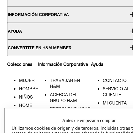
INFORMACIÓN CORPORATIVA
AYUDA
CONVERTITE EN H&M MEMBER
Colecciones
Información Corporativa
Ayuda
MUJER
TRABAJAR EN
CONTACTO
H&M
HOMBRE
SERVICIO AL
ACERCA DEL
CLIENTE
NIÑOS
GRUPO H&M
MI CUENTA
HOME
RESPONSABILIDAD
NUESTRAS
SOCIAL
TIENDAS
Antes de empezar a comprar
PRENSA
CLICK&COLL
Utilizamos cookies de origen y de terceros, incluidas otras 
RELACIÓN CON
- RETIRO EN