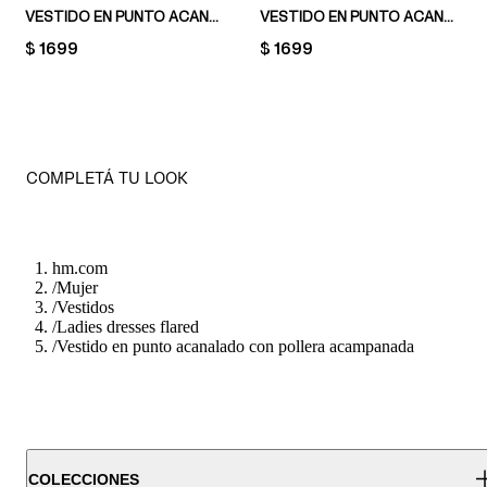
VESTIDO EN PUNTO ACANALADO CON POLLERA ACAMPANADA
VESTIDO EN PUNTO ACANALADO
PRICE:
$ 1699
PRICE:
$ 1699
COMPLETÁ TU LOOK
hm.com
/
Mujer
/
Vestidos
/
Ladies dresses flared
/
Vestido en punto acanalado con pollera acampanada
COLECCIONES