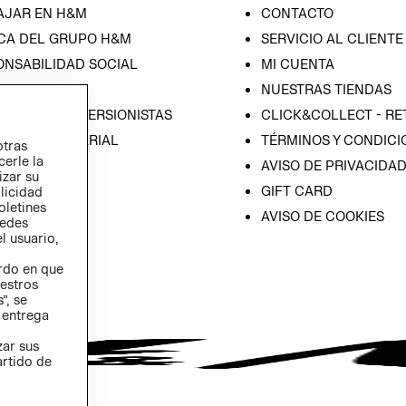
AJAR EN H&M
CONTACTO
CA DEL GRUPO H&M
SERVICIO AL CLIENTE
ONSABILIDAD SOCIAL
MI CUENTA
SA
NUESTRAS TIENDAS
IÓN CON INVERSIONISTAS
CLICK&COLLECT - RE
ICA EMPRESARIAL
TÉRMINOS Y CONDICI
otras
cerle la
AVISO DE PRIVACIDA
izar su
GIFT CARD
blicidad
oletines
AVISO DE COOKIES
redes
l usuario,
erdo en que
estros
”, se
 entrega
zar sus
artido de