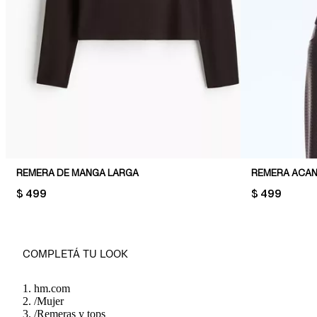
REMERA DE MANGA LARGA
REMERA ACA
PRICE:
$ 499
PRICE:
$ 499
COMPLETÁ TU LOOK
hm.com
/
Mujer
/
Remeras y tops