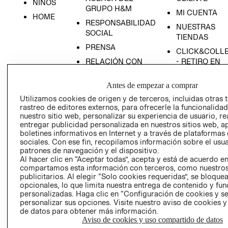
NIÑOS
GRUPO H&M
MI CUENTA
HOME
RESPONSABILIDAD
NUESTRAS
SOCIAL
TIENDAS
PRENSA
CLICK&COLL
RELACIÓN CON
- RETIRO EN
INVERSIONISTAS
TIENDA
Antes de empezar a comprar
POLÍTICA
TÉRMINOS Y
EMPRESARIAL
CONDICIONE
Utilizamos cookies de origen y de terceros, incluidas otras 
rastreo de editores externos, para ofrecerle la funcionalid
AVISO DE
nuestro sitio web, personalizar su experiencia de usuario, rea
PRIVACIDAD
entregar publicidad personalizada en nuestros sitios web, a
boletines informativos en Internet y a través de plataformas
GIFT CARD
sociales. Con ese fin, recopilamos información sobre el usua
AVISO DE
patrones de navegación y el dispositivo.
Al hacer clic en “Aceptar todas”, acepta y está de acuerdo e
COOKIES
compartamos esta información con terceros, como nuestros
publicitarios. Al elegir “Solo cookies requeridas”, se bloque
opcionales, lo que limita nuestra entrega de contenido y fu
personalizadas. Haga clic en “Configuración de cookies y se
personalizar sus opciones. Visite nuestro aviso de cookies 
de datos para obtener más información.
Aviso de cookies y uso compartido de datos