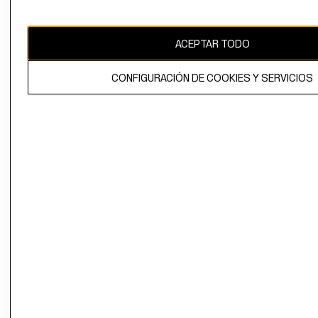
Uruguay ($U)
CAMBIAR REGIÓN
ACEPTAR TODO
CONFIGURACIÓN DE COOKIES Y SERVICIOS
El contenido de esta página web está protegido por copyright y es
propiedad de H&M Hennes & Mauritz AB.