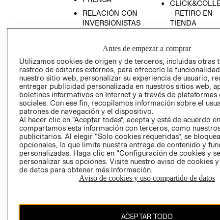
CLICK&COLL
RELACIÓN CON
- RETIRO EN
INVERSIONISTAS
TIENDA
POLÍTICA
TÉRMINOS Y
EMPRESARIAL
CONDICIONE
Antes de empezar a comprar
AVISO DE
Utilizamos cookies de origen y de terceros, incluidas otras 
rastreo de editores externos, para ofrecerle la funcionalid
PRIVACIDAD
nuestro sitio web, personalizar su experiencia de usuario, rea
GIFT CARD
entregar publicidad personalizada en nuestros sitios web, a
boletines informativos en Internet y a través de plataformas
AVISO DE
sociales. Con ese fin, recopilamos información sobre el usua
COOKIES
patrones de navegación y el dispositivo.
Al hacer clic en “Aceptar todas”, acepta y está de acuerdo e
compartamos esta información con terceros, como nuestros
publicitarios. Al elegir “Solo cookies requeridas”, se bloque
opcionales, lo que limita nuestra entrega de contenido y fu
personalizadas. Haga clic en “Configuración de cookies y se
personalizar sus opciones. Visite nuestro aviso de cookies 
de datos para obtener más información.
Uruguay ($U)
Aviso de cookies y uso compartido de datos
CAMBIAR REGIÓN
ACEPTAR TODO