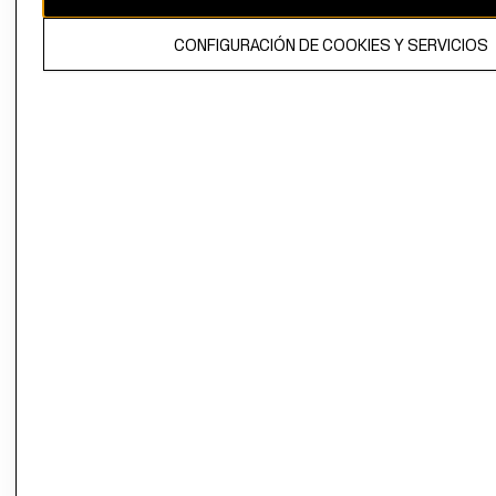
El contenido de esta página web está protegido por copyright y es
CONFIGURACIÓN DE COOKIES Y SERVICIOS
propiedad de H&M Hennes & Mauritz AB.