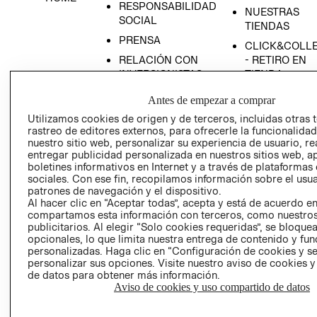
RESPONSABILIDAD
NUESTRAS
SOCIAL
TIENDAS
PRENSA
CLICK&COLL
RELACIÓN CON
- RETIRO EN
INVERSIONISTAS
TIENDA
POLÍTICA
TÉRMINOS Y
Antes de empezar a comprar
EMPRESARIAL
CONDICIONE
Utilizamos cookies de origen y de terceros, incluidas otras 
AVISO DE
rastreo de editores externos, para ofrecerle la funcionalid
PRIVACIDAD
nuestro sitio web, personalizar su experiencia de usuario, rea
entregar publicidad personalizada en nuestros sitios web, a
GIFT CARD
boletines informativos en Internet y a través de plataformas
sociales. Con ese fin, recopilamos información sobre el usua
AVISO DE
patrones de navegación y el dispositivo.
COOKIES
Al hacer clic en “Aceptar todas”, acepta y está de acuerdo e
compartamos esta información con terceros, como nuestros
publicitarios. Al elegir “Solo cookies requeridas”, se bloque
opcionales, lo que limita nuestra entrega de contenido y fu
personalizadas. Haga clic en “Configuración de cookies y se
personalizar sus opciones. Visite nuestro aviso de cookies 
de datos para obtener más información.
Aviso de cookies y uso compartido de datos
Uruguay ($U)