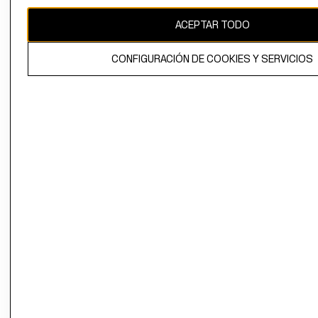
CAMBIAR REGIÓN
ACEPTAR TODO
CONFIGURACIÓN DE COOKIES Y SERVICIOS
El contenido de esta página web está protegido por copyright y es
propiedad de H&M Hennes & Mauritz AB.