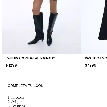
VESTIDO CON DETALLE GIRADO
VESTIDO LIS
PRICE:
$ 1299
PRICE:
$ 1299
COMPLETÁ TU LOOK
hm.com
/
Mujer
/
Vestidos