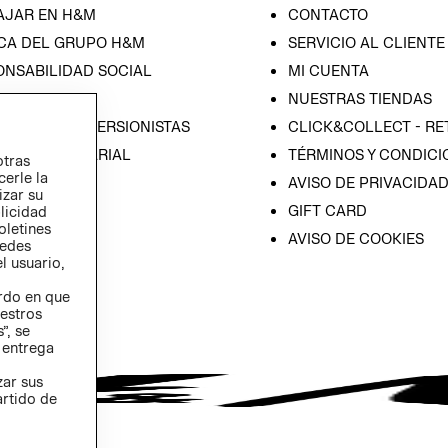
AJAR EN H&M
CONTACTO
CA DEL GRUPO H&M
SERVICIO AL CLIENTE
ONSABILIDAD SOCIAL
MI CUENTA
SA
NUESTRAS TIENDAS
IÓN CON INVERSIONISTAS
CLICK&COLLECT - RE
ICA EMPRESARIAL
TÉRMINOS Y CONDICI
otras
cerle la
AVISO DE PRIVACIDA
izar su
GIFT CARD
blicidad
oletines
AVISO DE COOKIES
redes
l usuario,
erdo en que
estros
”, se
 entrega
zar sus
artido de