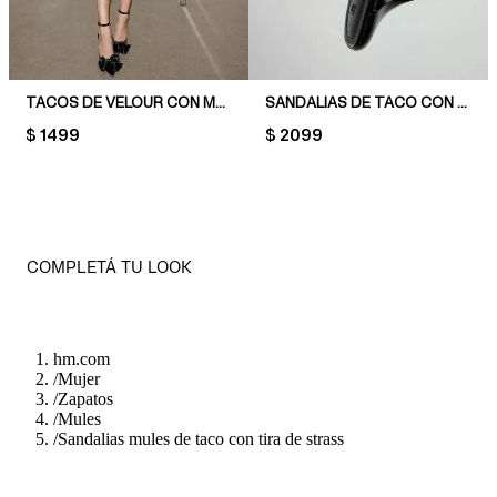
TACOS DE VELOUR CON MOÑA
SANDALIAS DE TACO CON TIRAS
PRICE:
$ 1499
PRICE:
$ 2099
COMPLETÁ TU LOOK
hm.com
/
Mujer
/
Zapatos
/
Mules
/
Sandalias mules de taco con tira de strass