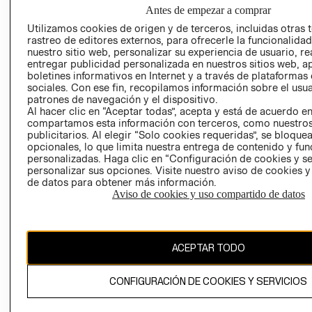
NUESTRAS
Antes de empezar a comprar
SOCIAL
TIENDAS
Utilizamos cookies de origen y de terceros, incluidas otras 
PRENSA
CLICK&COLL
rastreo de editores externos, para ofrecerle la funcionalid
RELACIÓN CON
- RETIRO EN
nuestro sitio web, personalizar su experiencia de usuario, rea
entregar publicidad personalizada en nuestros sitios web, a
INVERSIONISTAS
TIENDA
boletines informativos en Internet y a través de plataformas
POLÍTICA
TÉRMINOS Y
sociales. Con ese fin, recopilamos información sobre el usua
EMPRESARIAL
CONDICIONE
patrones de navegación y el dispositivo.
Al hacer clic en “Aceptar todas”, acepta y está de acuerdo e
AVISO DE
compartamos esta información con terceros, como nuestros
PRIVACIDAD
publicitarios. Al elegir “Solo cookies requeridas”, se bloque
opcionales, lo que limita nuestra entrega de contenido y fu
GIFT CARD
personalizadas. Haga clic en “Configuración de cookies y se
AVISO DE
personalizar sus opciones. Visite nuestro aviso de cookies 
de datos para obtener más información.
COOKIES
Aviso de cookies y uso compartido de datos
ACEPTAR TODO
Uruguay ($U)
CONFIGURACIÓN DE COOKIES Y SERVICIOS
CAMBIAR REGIÓN