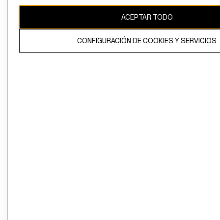
CAMBIAR REGIÓN
ACEPTAR TODO
CONFIGURACIÓN DE COOKIES Y SERVICIOS
El contenido de esta página web está protegido por copyright y es
propiedad de H&M Hennes & Mauritz AB.