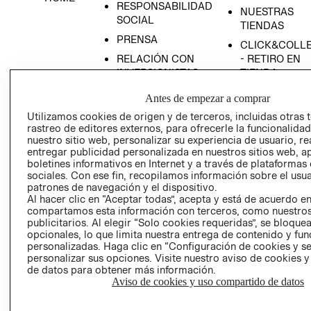
RESPONSABILIDAD
NUESTRAS
SOCIAL
TIENDAS
PRENSA
CLICK&COLL
RELACIÓN CON
- RETIRO EN
INVERSIONISTAS
TIENDA
POLÍTICA
TÉRMINOS Y
Antes de empezar a comprar
EMPRESARIAL
CONDICIONE
Utilizamos cookies de origen y de terceros, incluidas otras 
AVISO DE
rastreo de editores externos, para ofrecerle la funcionalid
PRIVACIDAD
nuestro sitio web, personalizar su experiencia de usuario, rea
entregar publicidad personalizada en nuestros sitios web, a
GIFT CARD
boletines informativos en Internet y a través de plataformas
sociales. Con ese fin, recopilamos información sobre el usua
AVISO DE
patrones de navegación y el dispositivo.
COOKIES
Al hacer clic en “Aceptar todas”, acepta y está de acuerdo e
compartamos esta información con terceros, como nuestros
publicitarios. Al elegir “Solo cookies requeridas”, se bloque
opcionales, lo que limita nuestra entrega de contenido y fu
personalizadas. Haga clic en “Configuración de cookies y se
personalizar sus opciones. Visite nuestro aviso de cookies 
de datos para obtener más información.
Aviso de cookies y uso compartido de datos
Uruguay ($U)