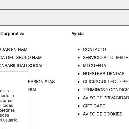
 Corporativa
Ayuda
AJAR EN H&M
CONTACTO
CA DEL GRUPO H&M
SERVICIO AL CLIENTE
ONSABILIDAD SOCIAL
MI CUENTA
SA
NUESTRAS TIENDAS
IÓN CON INVERSIONISTAS
CLICK&COLLECT - RE
ICA EMPRESARIAL
TÉRMINOS Y CONDICI
otras
cerle la
AVISO DE PRIVACIDA
izar su
blicidad
GIFT CARD
oletines
AVISO DE COOKIES
redes
l usuario,