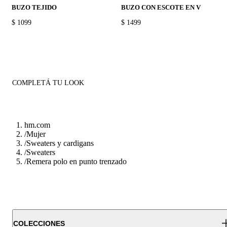
BUZO TEJIDO
BUZO CON ESCOTE EN V
PRICE:
$ 1099
PRICE:
$ 1499
COMPLETÁ TU LOOK
hm.com
/
Mujer
/
Sweaters y cardigans
/
Sweaters
/
Remera polo en punto trenzado
COLECCIONES