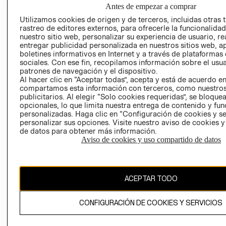
NUESTRAS
Antes de empezar a comprar
SOCIAL
TIENDAS
Utilizamos cookies de origen y de terceros, incluidas otras 
PRENSA
CLICK&COLL
rastreo de editores externos, para ofrecerle la funcionalid
RELACIÓN CON
- RETIRO EN
nuestro sitio web, personalizar su experiencia de usuario, rea
entregar publicidad personalizada en nuestros sitios web, a
INVERSIONISTAS
TIENDA
boletines informativos en Internet y a través de plataformas
POLÍTICA
TÉRMINOS Y
sociales. Con ese fin, recopilamos información sobre el usua
EMPRESARIAL
CONDICIONE
patrones de navegación y el dispositivo.
Al hacer clic en “Aceptar todas”, acepta y está de acuerdo e
AVISO DE
compartamos esta información con terceros, como nuestros
PRIVACIDAD
publicitarios. Al elegir “Solo cookies requeridas”, se bloque
opcionales, lo que limita nuestra entrega de contenido y fu
GIFT CARD
personalizadas. Haga clic en “Configuración de cookies y se
AVISO DE
personalizar sus opciones. Visite nuestro aviso de cookies 
de datos para obtener más información.
COOKIES
Aviso de cookies y uso compartido de datos
ACEPTAR TODO
Uruguay ($U)
CONFIGURACIÓN DE COOKIES Y SERVICIOS
CAMBIAR REGIÓN