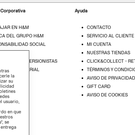
 Corporativa
Ayuda
AJAR EN H&M
CONTACTO
CA DEL GRUPO H&M
SERVICIO AL CLIENTE
ONSABILIDAD SOCIAL
MI CUENTA
SA
NUESTRAS TIENDAS
IÓN CON INVERSIONISTAS
CLICK&COLLECT - RE
ICA EMPRESARIAL
TÉRMINOS Y CONDICI
otras
cerle la
AVISO DE PRIVACIDA
izar su
blicidad
GIFT CARD
oletines
AVISO DE COOKIES
redes
l usuario,
erdo en que
estros
”, se
 entrega