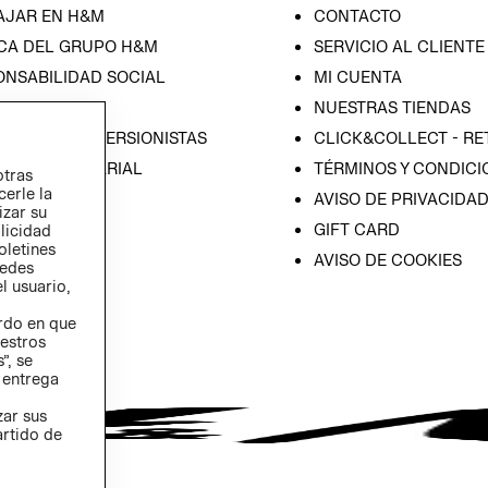
AJAR EN H&M
CONTACTO
CA DEL GRUPO H&M
SERVICIO AL CLIENTE
ONSABILIDAD SOCIAL
MI CUENTA
SA
NUESTRAS TIENDAS
IÓN CON INVERSIONISTAS
CLICK&COLLECT - RE
ICA EMPRESARIAL
TÉRMINOS Y CONDICI
otras
cerle la
AVISO DE PRIVACIDA
izar su
GIFT CARD
blicidad
oletines
AVISO DE COOKIES
redes
l usuario,
erdo en que
estros
”, se
 entrega
zar sus
artido de