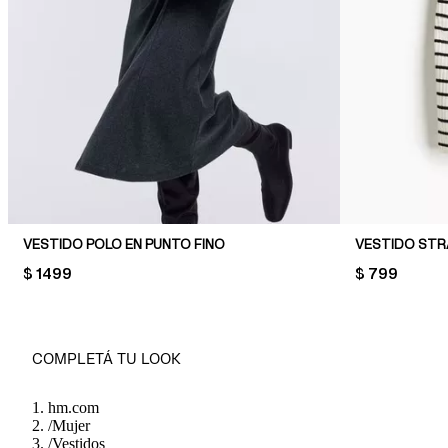
VESTIDO POLO EN PUNTO FINO
PRICE:
$ 1499
PRICE:
$ 799
COMPLETÁ TU LOOK
hm.com
/
Mujer
/
Vestidos