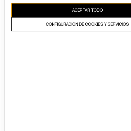
CAMBIAR REGIÓN
ACEPTAR TODO
CONFIGURACIÓN DE COOKIES Y SERVICIOS
El contenido de esta página web está protegido por copyright y es
propiedad de H&M Hennes & Mauritz AB.