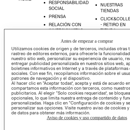
RESPONSABILIDAD
NUESTRAS
SOCIAL
TIENDAS
PRENSA
CLICK&COLL
RELACIÓN CON
- RETIRO EN
INVERSIONISTAS
TIENDA
POLÍTICA
TÉRMINOS Y
Antes de empezar a comprar
EMPRESARIAL
CONDICIONE
Utilizamos cookies de origen y de terceros, incluidas otras 
AVISO DE
rastreo de editores externos, para ofrecerle la funcionalid
PRIVACIDAD
nuestro sitio web, personalizar su experiencia de usuario, rea
entregar publicidad personalizada en nuestros sitios web, a
GIFT CARD
boletines informativos en Internet y a través de plataformas
sociales. Con ese fin, recopilamos información sobre el usua
AVISO DE
patrones de navegación y el dispositivo.
COOKIES
Al hacer clic en “Aceptar todas”, acepta y está de acuerdo e
compartamos esta información con terceros, como nuestros
publicitarios. Al elegir “Solo cookies requeridas”, se bloque
opcionales, lo que limita nuestra entrega de contenido y fu
personalizadas. Haga clic en “Configuración de cookies y se
personalizar sus opciones. Visite nuestro aviso de cookies 
de datos para obtener más información.
Aviso de cookies y uso compartido de datos
Uruguay ($U)