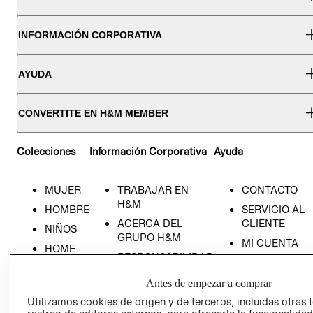
INFORMACIÓN CORPORATIVA
AYUDA
CONVERTITE EN H&M MEMBER
Colecciones
Información Corporativa
Ayuda
MUJER
TRABAJAR EN
CONTACTO
H&M
HOMBRE
SERVICIO AL
ACERCA DEL
CLIENTE
NIÑOS
GRUPO H&M
MI CUENTA
HOME
RESPONSABILIDAD
NUESTRAS
SOCIAL
TIENDAS
Antes de empezar a comprar
PRENSA
CLICK&COLL
Utilizamos cookies de origen y de terceros, incluidas otras 
RELACIÓN CON
- RETIRO EN