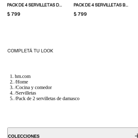
PACK DE 4 SERVILLETAS DE ALGODÓN
PACK DE 4 SERVILLETAS BORDADAS EN MEZCLA DE LINO
PRICE:
$ 799
PRICE:
$ 799
COMPLETÁ TU LOOK
hm.com
/
Home
/
Cocina y comedor
/
Servilletas
/
Pack de 2 servilletas de damasco
COLECCIONES