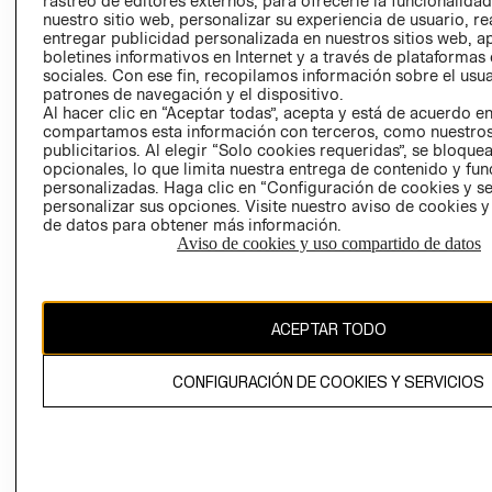
rastreo de editores externos, para ofrecerle la funcionalid
INVERSIONISTAS
TIENDA
nuestro sitio web, personalizar su experiencia de usuario, rea
entregar publicidad personalizada en nuestros sitios web, a
POLÍTICA
TÉRMINOS Y
boletines informativos en Internet y a través de plataformas
EMPRESARIAL
CONDICIONE
sociales. Con ese fin, recopilamos información sobre el usua
patrones de navegación y el dispositivo.
AVISO DE
Al hacer clic en “Aceptar todas”, acepta y está de acuerdo e
PRIVACIDAD
compartamos esta información con terceros, como nuestros
publicitarios. Al elegir “Solo cookies requeridas”, se bloque
GIFT CARD
opcionales, lo que limita nuestra entrega de contenido y fu
AVISO DE
personalizadas. Haga clic en “Configuración de cookies y se
COOKIES
personalizar sus opciones. Visite nuestro aviso de cookies 
de datos para obtener más información.
Aviso de cookies y uso compartido de datos
ACEPTAR TODO
Uruguay ($U)
CONFIGURACIÓN DE COOKIES Y SERVICIOS
CAMBIAR REGIÓN