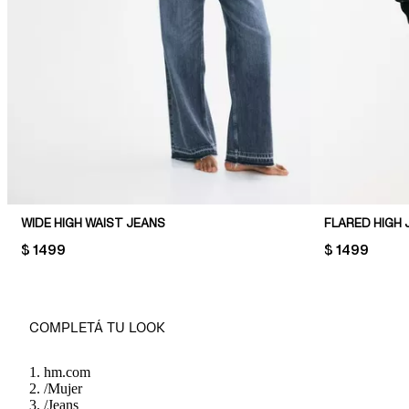
WIDE HIGH WAIST JEANS
FLARED HIGH 
PRICE:
$ 1499
PRICE:
$ 1499
COMPLETÁ TU LOOK
hm.com
/
Mujer
/
Jeans