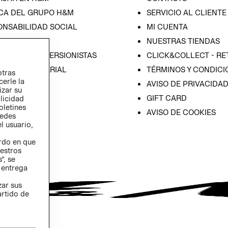
CA DEL GRUPO H&M
SERVICIO AL CLIENTE
ONSABILIDAD SOCIAL
MI CUENTA
SA
NUESTRAS TIENDAS
IÓN CON INVERSIONISTAS
CLICK&COLLECT - RE
ICA EMPRESARIAL
TÉRMINOS Y CONDICI
otras
cerle la
AVISO DE PRIVACIDA
izar su
GIFT CARD
blicidad
oletines
AVISO DE COOKIES
redes
l usuario,
erdo en que
estros
”, se
 entrega
zar sus
artido de