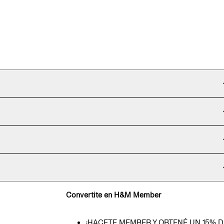
Convertite en H&M Member
¡HACETE MEMBER Y OBTENÉ UN 15% D