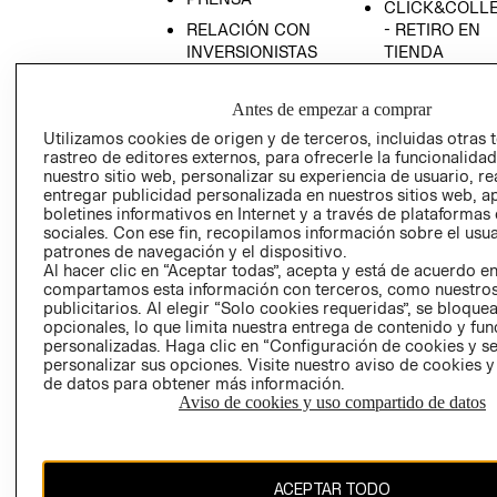
CLICK&COLL
RELACIÓN CON
- RETIRO EN
INVERSIONISTAS
TIENDA
POLÍTICA
TÉRMINOS Y
EMPRESARIAL
CONDICIONE
Antes de empezar a comprar
AVISO DE
Utilizamos cookies de origen y de terceros, incluidas otras 
rastreo de editores externos, para ofrecerle la funcionalid
PRIVACIDAD
nuestro sitio web, personalizar su experiencia de usuario, rea
GIFT CARD
entregar publicidad personalizada en nuestros sitios web, a
boletines informativos en Internet y a través de plataformas
AVISO DE
sociales. Con ese fin, recopilamos información sobre el usua
COOKIES
patrones de navegación y el dispositivo.
Al hacer clic en “Aceptar todas”, acepta y está de acuerdo e
compartamos esta información con terceros, como nuestros
publicitarios. Al elegir “Solo cookies requeridas”, se bloque
opcionales, lo que limita nuestra entrega de contenido y fu
personalizadas. Haga clic en “Configuración de cookies y se
personalizar sus opciones. Visite nuestro aviso de cookies 
de datos para obtener más información.
Uruguay ($U)
Aviso de cookies y uso compartido de datos
CAMBIAR REGIÓN
ACEPTAR TODO