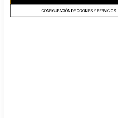
El contenido de esta página web está protegido por copyright y es
CONFIGURACIÓN DE COOKIES Y SERVICIOS
propiedad de H&M Hennes & Mauritz AB.