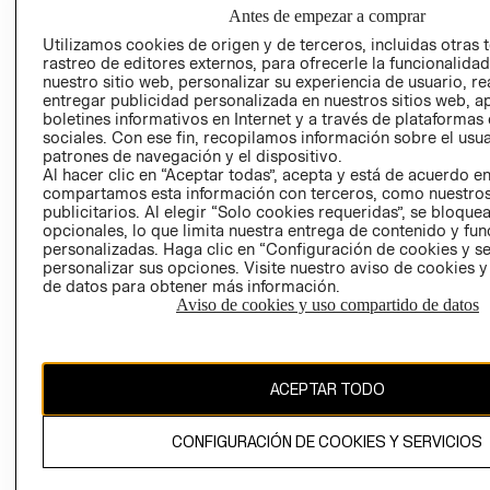
NUESTRAS
Antes de empezar a comprar
SOCIAL
TIENDAS
Utilizamos cookies de origen y de terceros, incluidas otras 
PRENSA
CLICK&COLL
rastreo de editores externos, para ofrecerle la funcionalid
RELACIÓN CON
- RETIRO EN
nuestro sitio web, personalizar su experiencia de usuario, rea
entregar publicidad personalizada en nuestros sitios web, a
INVERSIONISTAS
TIENDA
boletines informativos en Internet y a través de plataformas
POLÍTICA
TÉRMINOS Y
sociales. Con ese fin, recopilamos información sobre el usua
EMPRESARIAL
CONDICIONE
patrones de navegación y el dispositivo.
Al hacer clic en “Aceptar todas”, acepta y está de acuerdo e
AVISO DE
compartamos esta información con terceros, como nuestros
PRIVACIDAD
publicitarios. Al elegir “Solo cookies requeridas”, se bloque
opcionales, lo que limita nuestra entrega de contenido y fu
GIFT CARD
personalizadas. Haga clic en “Configuración de cookies y se
AVISO DE
personalizar sus opciones. Visite nuestro aviso de cookies 
de datos para obtener más información.
COOKIES
Aviso de cookies y uso compartido de datos
ACEPTAR TODO
Uruguay ($U)
CONFIGURACIÓN DE COOKIES Y SERVICIOS
CAMBIAR REGIÓN