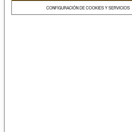
El contenido de esta página web está protegido por copyright y es
CONFIGURACIÓN DE COOKIES Y SERVICIOS
propiedad de H&M Hennes & Mauritz AB.