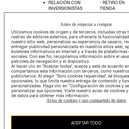
RELACIÓN CON
- RETIRO EN
INVERSIONISTAS
TIENDA
POLÍTICA
TÉRMINOS Y
EMPRESARIAL
CONDICIONE
Antes de empezar a comprar
AVISO DE
Utilizamos cookies de origen y de terceros, incluidas otras 
PRIVACIDAD
rastreo de editores externos, para ofrecerle la funcionalid
nuestro sitio web, personalizar su experiencia de usuario, rea
GIFT CARD
entregar publicidad personalizada en nuestros sitios web, a
boletines informativos en Internet y a través de plataformas
AVISO DE
sociales. Con ese fin, recopilamos información sobre el usua
COOKIES
patrones de navegación y el dispositivo.
Al hacer clic en “Aceptar todas”, acepta y está de acuerdo e
compartamos esta información con terceros, como nuestros
publicitarios. Al elegir “Solo cookies requeridas”, se bloque
opcionales, lo que limita nuestra entrega de contenido y fu
personalizadas. Haga clic en “Configuración de cookies y se
personalizar sus opciones. Visite nuestro aviso de cookies 
de datos para obtener más información.
Uruguay ($U)
Aviso de cookies y uso compartido de datos
CAMBIAR REGIÓN
ACEPTAR TODO