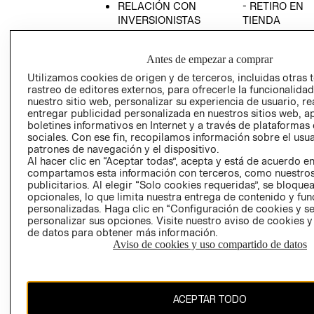
RELACIÓN CON
- RETIRO EN
INVERSIONISTAS
TIENDA
POLÍTICA
TÉRMINOS Y
EMPRESARIAL
CONDICIONE
Antes de empezar a comprar
AVISO DE
Utilizamos cookies de origen y de terceros, incluidas otras 
PRIVACIDAD
rastreo de editores externos, para ofrecerle la funcionalid
nuestro sitio web, personalizar su experiencia de usuario, rea
GIFT CARD
entregar publicidad personalizada en nuestros sitios web, a
boletines informativos en Internet y a través de plataformas
AVISO DE
sociales. Con ese fin, recopilamos información sobre el usua
COOKIES
patrones de navegación y el dispositivo.
Al hacer clic en “Aceptar todas”, acepta y está de acuerdo e
compartamos esta información con terceros, como nuestros
publicitarios. Al elegir “Solo cookies requeridas”, se bloque
opcionales, lo que limita nuestra entrega de contenido y fu
personalizadas. Haga clic en “Configuración de cookies y se
personalizar sus opciones. Visite nuestro aviso de cookies 
de datos para obtener más información.
Uruguay ($U)
Aviso de cookies y uso compartido de datos
CAMBIAR REGIÓN
ACEPTAR TODO