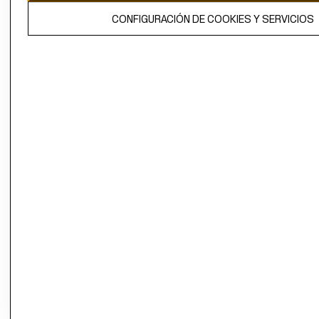
El contenido de esta página web está protegido por copyright y es
CONFIGURACIÓN DE COOKIES Y SERVICIOS
propiedad de H&M Hennes & Mauritz AB.